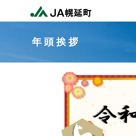
コ
ン
テ
幌
ン
延
年 頭 挨 拶
ツ
町
へ
農
ス
業
キ
協
ッ
同
プ
組
合