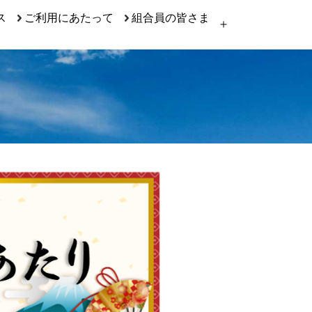
ス
ご利用にあたって
組合員の皆さま
メ
ニ
ュ
ー
を
開
く