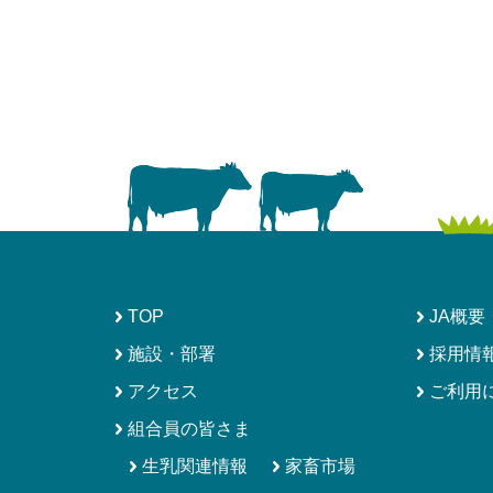
ビ
ゲ
ー
シ
ョ
ン
TOP
JA概要
施設・部署
採用情
アクセス
ご利用
組合員の皆さま
生乳関連情報
家畜市場