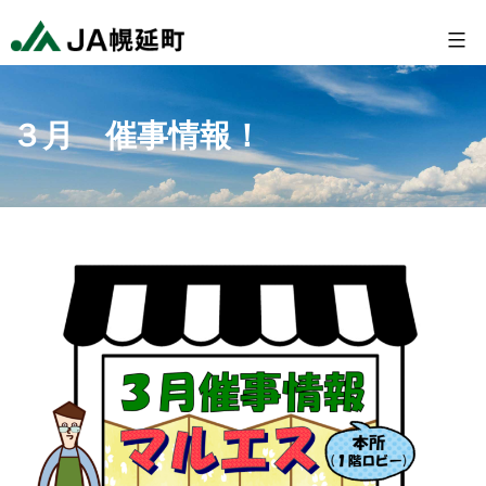
コ
幌
ン
延
テ
町
ン
農
３月 催事情報！
ツ
業
へ
協
ス
同
キ
組
ッ
合
プ