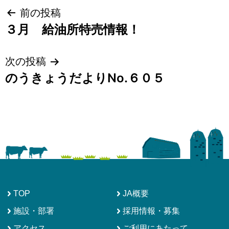
投
前の投稿
３月 給油所特売情報！
稿
ナ
次の投稿
ビ
のうきょうだよりNo.６０５
ゲ
ー
シ
ョ
ン
TOP
JA概要
施設・部署
採用情報・募集
アクセス
ご利用にあたって