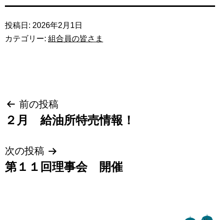
投稿日:
2026年2月1日
カテゴリー:
組合員の皆さま
投
前の投稿
２月 給油所特売情報！
稿
ナ
次の投稿
ビ
第１１回理事会 開催
ゲ
ー
シ