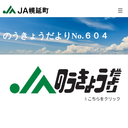
コ
幌
ン
延
テ
町
ン
農
のうきょうだよりNo.６０４
ツ
業
へ
協
ス
同
キ
組
ッ
合
プ