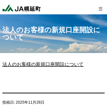
コ
幌
ン
延
テ
町
ン
農
法人のお客様の新規口座開設に
ついて
ツ
業
へ
協
ス
同
キ
組
法人のお客様の新規口座開設について
ッ
合
プ
投稿日:
2025年11月28日