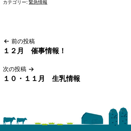
カテゴリー:
緊急情報
投
前の投稿
１２月 催事情報！
稿
ナ
次の投稿
ビ
１０・１１月 生乳情報
ゲ
ー
シ
ョ
ン