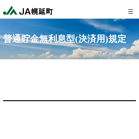
コ
幌
ン
延
テ
町
ン
農
普通貯金無利息型(決済用)規定
ツ
業
へ
協
ス
同
キ
組
ッ
合
プ