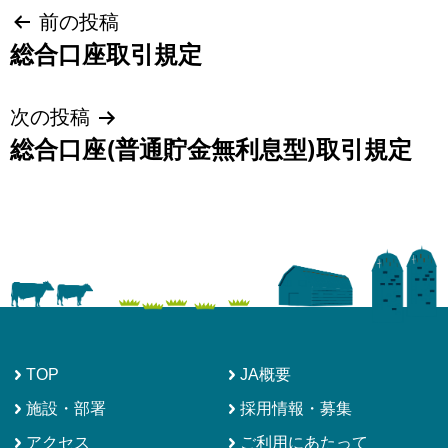
投
前の投稿
総合口座取引規定
稿
ナ
次の投稿
ビ
総合口座(普通貯金無利息型)取引規定
ゲ
ー
シ
ョ
ン
TOP
JA概要
施設・部署
採用情報・募集
アクセス
ご利用にあたって