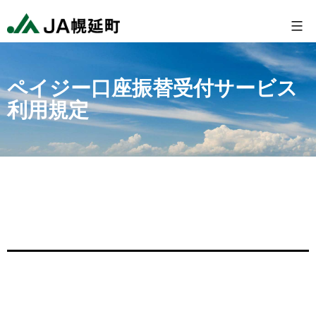
コ
幌
ン
延
テ
町
ン
農
ペイジー口座振替受付サービス
利用規定
ツ
業
へ
協
ス
同
キ
組
ッ
合
プ