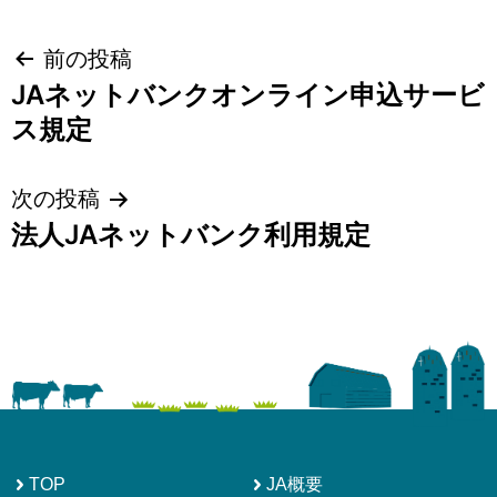
投
前の投稿
JAネットバンクオンライン申込サービ
稿
ス規定
ナ
ビ
次の投稿
ゲ
法人JAネットバンク利用規定
ー
シ
ョ
ン
TOP
JA概要